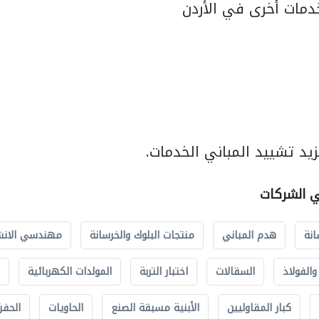
مات أخرى في الأردن
يد تشييد المباني الخدمات.
ي الشركات
انة
هدم المباني
منتجات البلوك والخرسانة
مهندسي الانش
الفولاذ
السقالات
اختبار التربة
المولدات الكهربائية
كبار المقاوليين
الأبنية مسبقة الصنع
الحاويات
الحفري