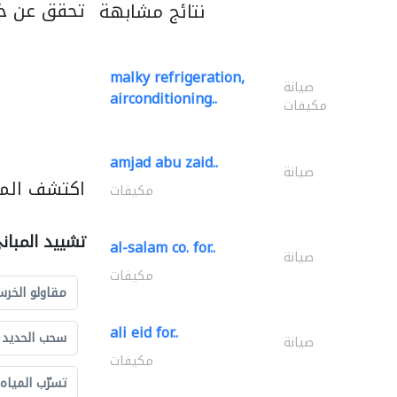
تحقق عن خد
نتائج مشابهة
malky refrigeration,
صيانة
airconditioning..
مكيفات
amjad abu zaid..
صيانة
اكتشف المز
مكيفات
تشييد المبان
al-salam co. for..
صيانة
مكيفات
مقاولو الخرس
ali eid for..
سحب الحديد و
صيانة
مكيفات
تسرّب المياه