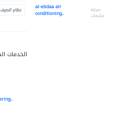
al-ebdaa air
صيانة
نظام الصرف
conditioning..
مكيفات
الخدمات ال
ring..
sk e&c
مهندسي الانشاءات