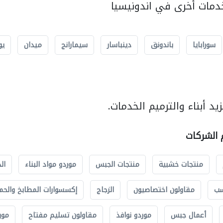
مات أخرى في اندونيسيا
سورابايا
باندونق
دينباسار
سيمارانج
ميدان
يو
د أبناء والترميم الخدمات.
م الشركات
منتجات خشبية
منتجات الجبس
موردو مواد البناء
ال
سب
مقاولون اختصاصيون
الزجاج
إكسسوارات المطابخ والحم
أعمال جبس
موردو نوافذ
مقاولون تسليم مفتاح
مور