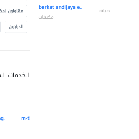
berkat andijaya e..
صيانة
مقاولون لمك
مكيفات
الدرابزين
الخدمات ال
g..
m-three building materials
موردو مواد البناء