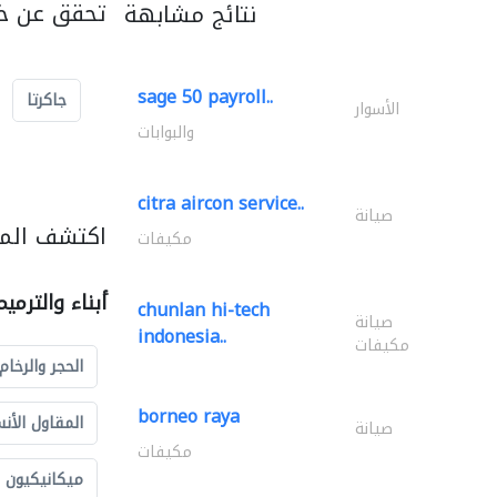
تحقق عن خد
نتائج مشابهة
sage 50 payroll..
جاكرتا
الأسوار
والبوابات
citra aircon service..
صيانة
اكتشف المزي
مكيفات
أبناء والترمي
chunlan hi-tech
صيانة
indonesia..
مكيفات
الحجر والرخام
borneo raya
المقاول الأن
صيانة
مكيفات
ميكانيكيون