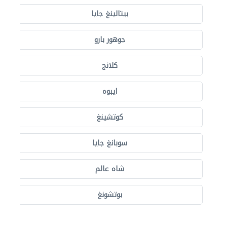
بيتالينغ جايا
جوهور بارو
كلانج
ايبوه
كوتشينغ
سوبانغ جايا
شاه عالم
بوتشونغ