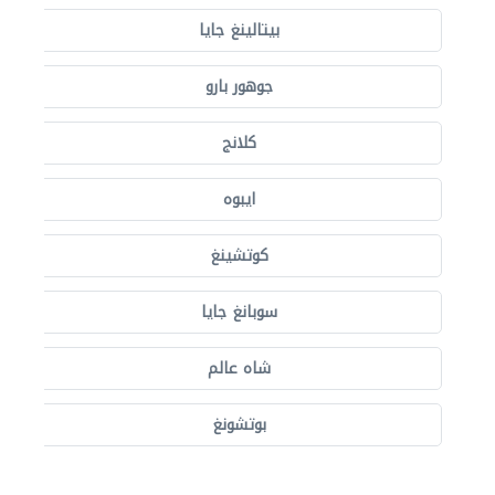
بيتالينغ جايا
جوهور بارو
كلانج
ايبوه
كوتشينغ
سوبانغ جايا
شاه عالم
بوتشونغ