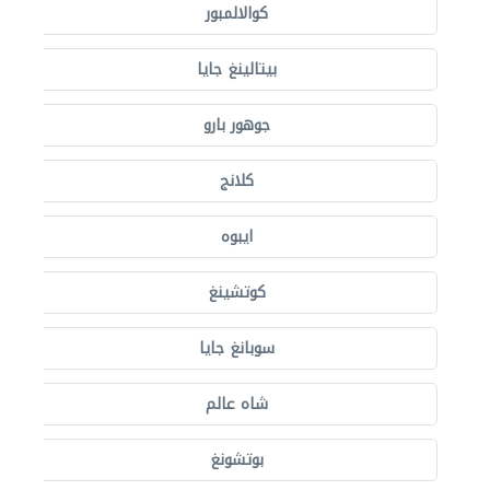
كوالالمبور
بيتالينغ جايا
جوهور بارو
كلانج
ايبوه
كوتشينغ
سوبانغ جايا
شاه عالم
بوتشونغ