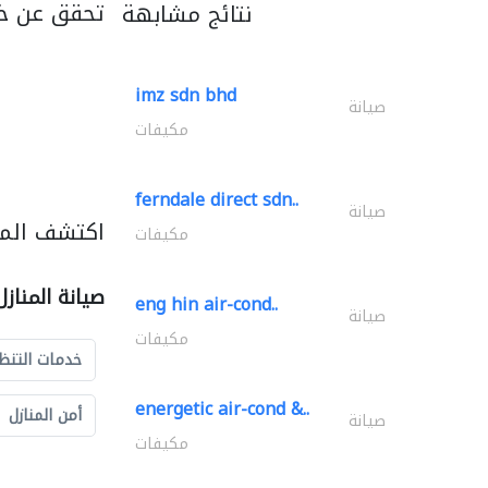
تحقق عن خد
نتائج مشابهة
imz sdn bhd
صيانة
مكيفات
ferndale direct sdn..
صيانة
اكتشف المزي
مكيفات
صيانة المناز
eng hin air-cond..
صيانة
مكيفات
خدمات التنظ
energetic air-cond &..
أمن المنازل
صيانة
مكيفات