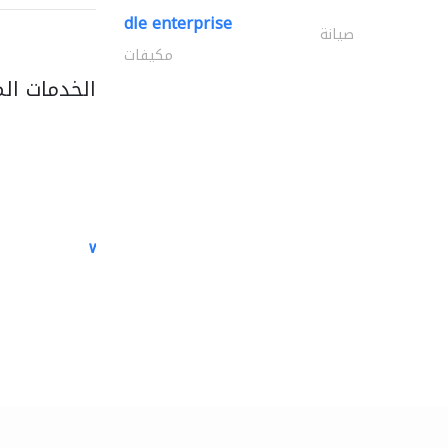
dle enterprise
صيانة
مكيفات
الخدمات ال
white arch general..
الصيانة الكهربائية