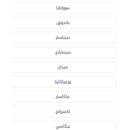
سورابايا
باندونق
دينباسار
سيمارانج
ميدان
يوغياكارتا
ماكاسار
تانجيرانج
بيكاسي