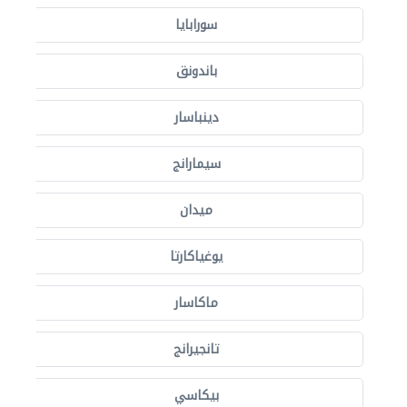
سورابايا
باندونق
دينباسار
سيمارانج
ميدان
يوغياكارتا
ماكاسار
تانجيرانج
بيكاسي