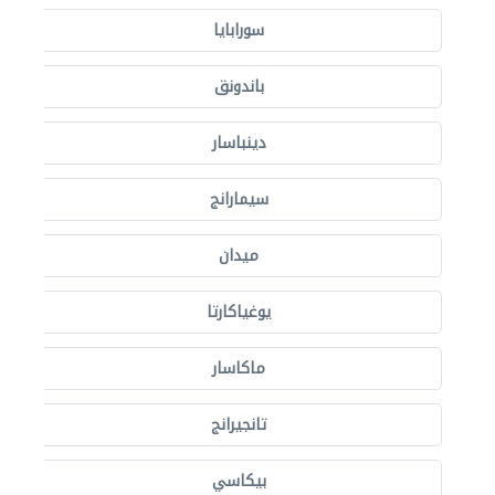
سورابايا
باندونق
دينباسار
سيمارانج
ميدان
يوغياكارتا
ماكاسار
تانجيرانج
بيكاسي