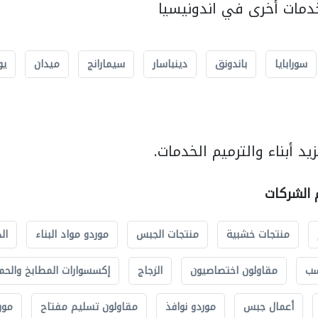
مات أخرى في اندونيسيا
سورابايا
باندونق
دينباسار
سيمارانج
ميدان
يو
د أبناء والترميم الخدمات.
م الشركات
منتجات خشبية
منتجات الجبس
موردو مواد البناء
ال
سب
مقاولون اختصاصيون
الزجاج
إكسسوارات المطابخ والحم
أعمال جبس
موردو نوافذ
مقاولون تسليم مفتاح
مور