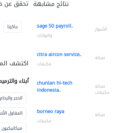
تحقق عن خد
نتائج مشابهة
sage 50 payroll..
جاكرتا
الأسوار
والبوابات
citra aircon service..
صيانة
اكتشف المزي
مكيفات
أبناء والترمي
chunlan hi-tech
صيانة
indonesia..
مكيفات
الحجر والرخام
borneo raya
المقاول الأن
صيانة
مكيفات
ميكانيكيون