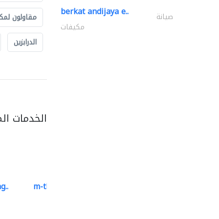
berkat andijaya e..
صيانة
مقاولون لمك
مكيفات
الدرابزين
الخدمات ال
g..
m-three building materials
موردو مواد البناء