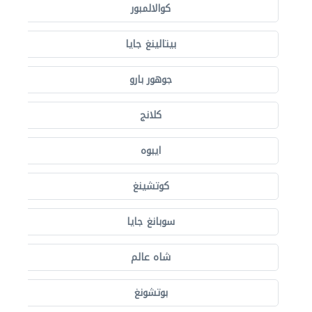
كوالالمبور
بيتالينغ جايا
جوهور بارو
كلانج
ايبوه
كوتشينغ
سوبانغ جايا
شاه عالم
بوتشونغ