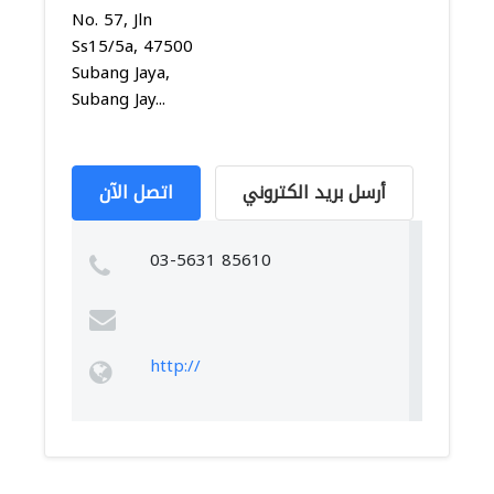
No. 57, Jln
Ss15/5a, 47500
Subang Jaya,
Subang Jay...
أرسل بريد الكتروني
اتصل الآن
03-5631 85610
http://