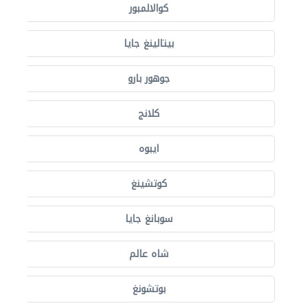
كوالالمبور
بيتالينغ جايا
جوهور بارو
كلانج
ايبوه
كوتشينغ
سوبانغ جايا
شاه عالم
بوتشونغ