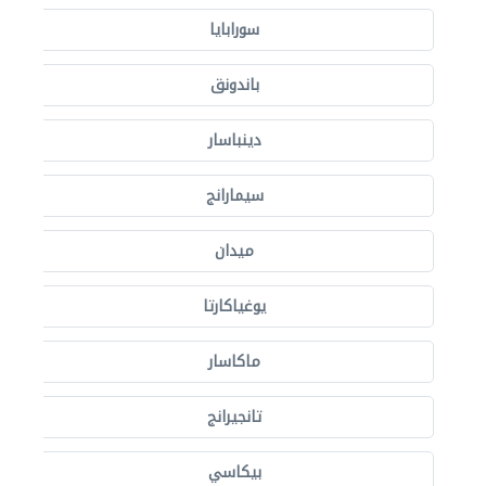
سورابايا
باندونق
دينباسار
سيمارانج
ميدان
يوغياكارتا
ماكاسار
تانجيرانج
بيكاسي