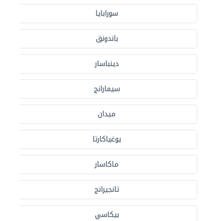
سورابايا
باندونق
دينباسار
سيمارانج
ميدان
يوغياكارتا
ماكاسار
تانجيرانج
بيكاسي