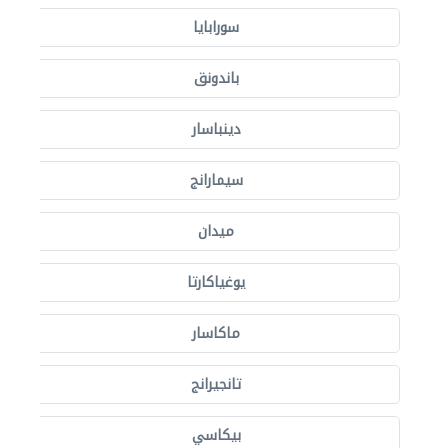
سورابايا
باندونق
دينباسار
سيمارانج
ميدان
يوغياكارتا
ماكاسار
تانجيرانج
بيكاسي