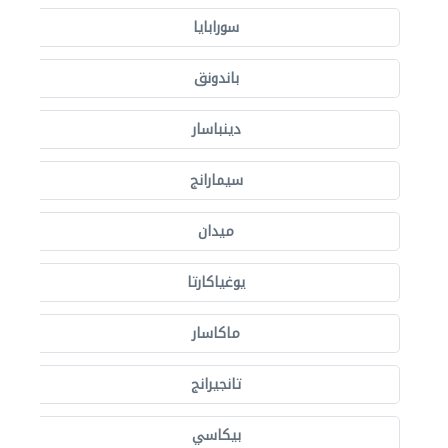
سورابايا
باندونق
دينباسار
سيمارانج
ميدان
يوغياكارتا
ماكاسار
تانجيرانج
بيكاسي