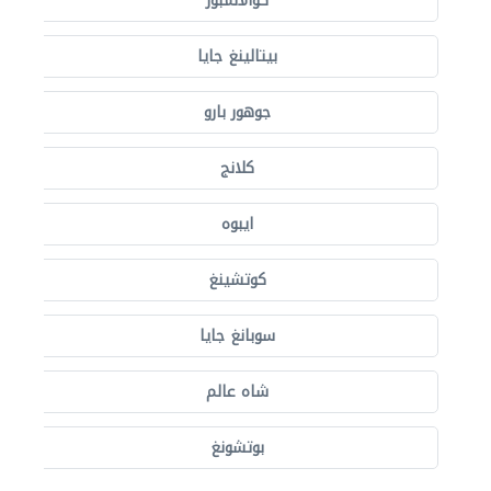
كوالالمبور
بيتالينغ جايا
جوهور بارو
كلانج
ايبوه
كوتشينغ
سوبانغ جايا
شاه عالم
بوتشونغ