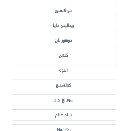
كوالالمبور
بيتالينغ جايا
جوهور بارو
كلانج
ايبوه
كوتشينغ
سوبانغ جايا
شاه عالم
بوتشونغ