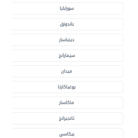
سورابايا
باندونق
دينباسار
سيمارانج
ميدان
يوغياكارتا
ماكاسار
تانجيرانج
بيكاسي