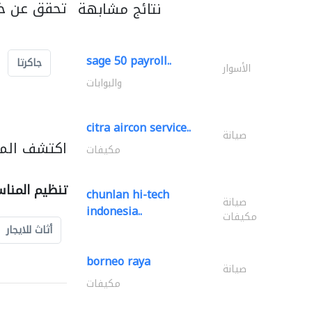
تحقق عن خد
نتائج مشابهة
sage 50 payroll..
جاكرتا
الأسوار
والبوابات
citra aircon service..
صيانة
اكتشف المز
مكيفات
تنظيم المنا
chunlan hi-tech
صيانة
indonesia..
مكيفات
أثاث للايجار
borneo raya
صيانة
مكيفات