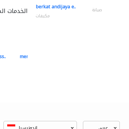
berkat andijaya e..
الخدمات ال
صيانة
مكيفات
s..
mermaid digital printing..
خدمات الطباعة