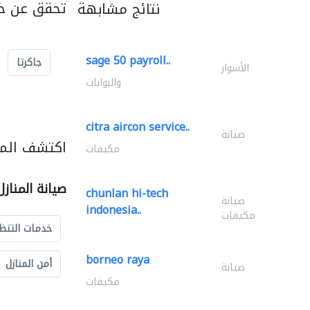
تحقق عن خد
نتائج مشابهة
sage 50 payroll..
جاكرتا
الأسوار
والبوابات
citra aircon service..
صيانة
اكتشف المزي
مكيفات
صيانة المناز
chunlan hi-tech
صيانة
indonesia..
مكيفات
خدمات التنظ
borneo raya
أمن المنازل
صيانة
مكيفات