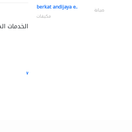
berkat andijaya e..
صيانة
مكيفات
الخدمات ال
white arch general..
الصيانة الكهربائية