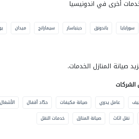
مات أخرى في اندونيسيا
سورابايا
باندونق
دينباسار
سيمارانج
ميدان
يو
د صيانة المنازل الخدمات.
ل الشركات
يف
عامل يدوي
صيانة مكيفات
حدّاد أقفال
الأشغال 
نقل اثاث
صيانة المنازل
خدمات النقل