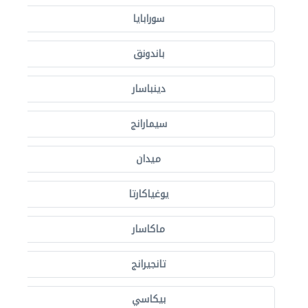
سورابايا
باندونق
دينباسار
سيمارانج
ميدان
يوغياكارتا
ماكاسار
تانجيرانج
بيكاسي