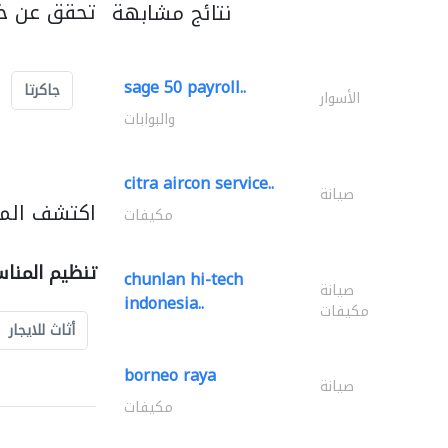
تحقق عن خد
نتائج مشابهة
sage 50 payroll..
جاكرتا
الأسوار
والبوابات
citra aircon service..
صيانة
اكتشف المز
مكيفات
تنظيم المنا
chunlan hi-tech
صيانة
indonesia..
مكيفات
أثاث للايجار
borneo raya
صيانة
مكيفات