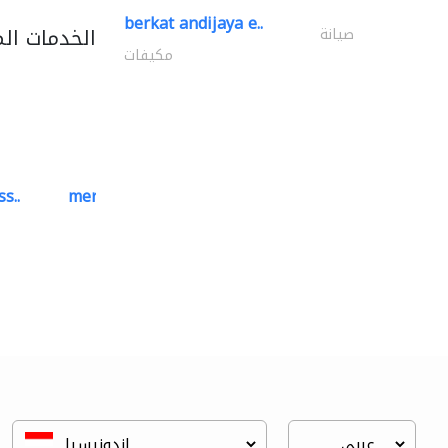
berkat andijaya e..
الخدمات ال
صيانة
مكيفات
s..
mermaid digital printing..
خدمات الطباعة