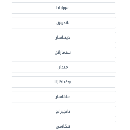
سورابايا
باندونق
دينباسار
سيمارانج
ميدان
يوغياكارتا
ماكاسار
تانجيرانج
بيكاسي