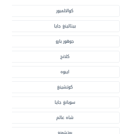
كوالالمبور
بيتالينغ جايا
جوهور بارو
كلانج
ايبوه
كوتشينغ
سوبانغ جايا
شاه عالم
بوتشونغ