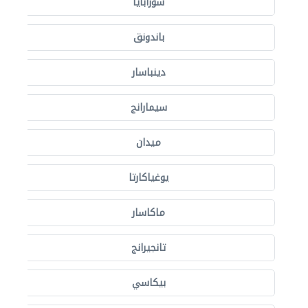
سورابايا
باندونق
دينباسار
سيمارانج
ميدان
يوغياكارتا
ماكاسار
تانجيرانج
بيكاسي