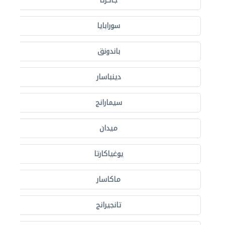
جاكرتا
سورابايا
باندونق
دينباسار
سيمارانج
ميدان
يوغياكارتا
ماكاسار
تانجيرانج