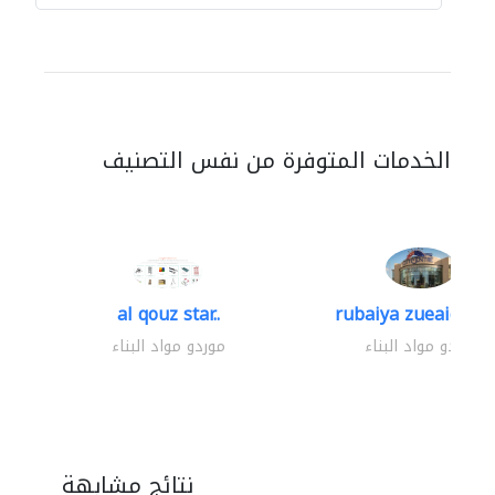
الخدمات المتوفرة من نفس التصنيف
al qouz star..
rubaiya zueaid bldg
موردو مواد البناء
موردو مواد البناء
نتائج مشابهة