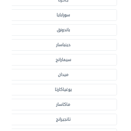
جاكرتا
سورابايا
باندونق
دينباسار
سيمارانج
ميدان
يوغياكارتا
ماكاسار
تانجيرانج