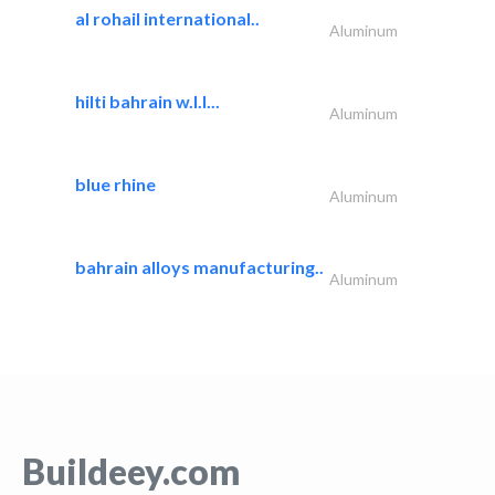
al rohail international..
Aluminum
hilti bahrain w.l.l...
Aluminum
blue rhine
Aluminum
bahrain alloys manufacturing..
Aluminum
Buildeey.com