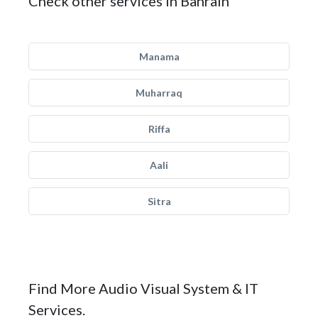
Check other services in Bahrain
Manama
Muharraq
Riffa
Aali
Sitra
Find More Audio Visual System & IT
Services.