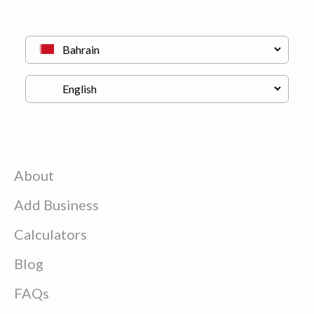
About
Add Business
Calculators
Blog
FAQs