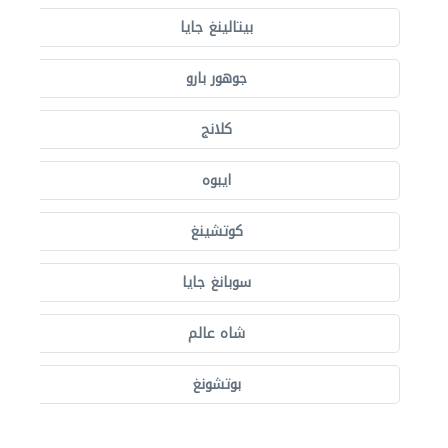
بيتالينغ جايا
جوهور بارو
كلانج
ايبوه
كوتشينغ
سوبانغ جايا
شاه عالم
بوتشونغ