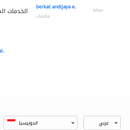
berkat andijaya e..
الخدمات ال
صيانة
مكيفات
l..
great wall events
تنسيق حفلات