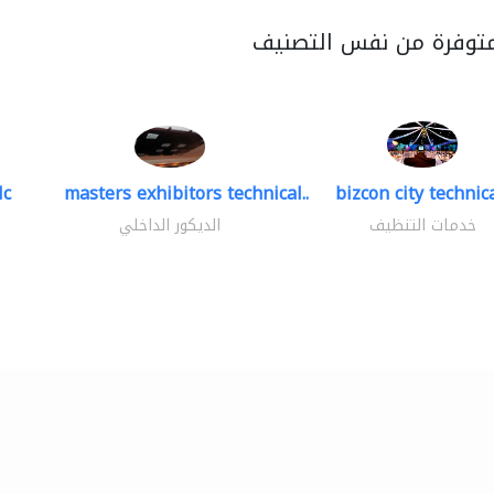
متوفرة من نفس التصنيف
lc
masters exhibitors technical..
bizcon city technica
خدمات التنظيف
الديكور الداخلي