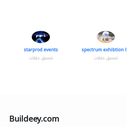
starprod events
spectrum exhibtion l
تنسيق حفلات
تنسيق حفلات
Buildeey.com