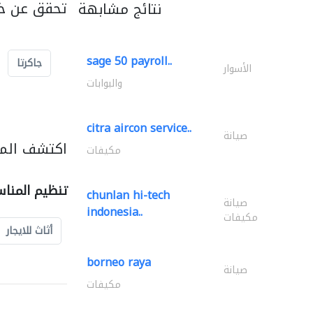
تحقق عن خد
نتائج مشابهة
sage 50 payroll..
جاكرتا
الأسوار
والبوابات
citra aircon service..
صيانة
اكتشف المز
مكيفات
تنظيم المنا
chunlan hi-tech
صيانة
indonesia..
مكيفات
أثاث للايجار
borneo raya
صيانة
مكيفات