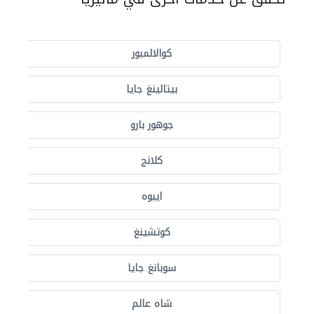
كوالالمبور
بيتالينغ جايا
جوهور بارو
كلانج
ايبوه
كوتشينغ
سوبانغ جايا
شاه عالم