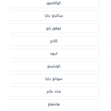
كوالالمبور
بيتالينغ جايا
جوهور بارو
كلانج
ايبوه
كوتشينغ
سوبانغ جايا
شاه عالم
بوتشونغ