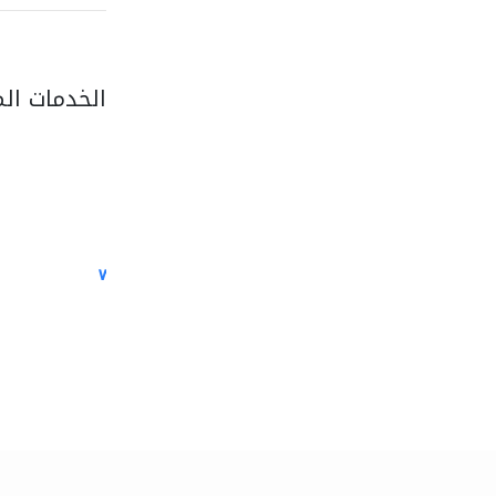
الخدمات ال
white arch general..
الصيانة الكهربائية