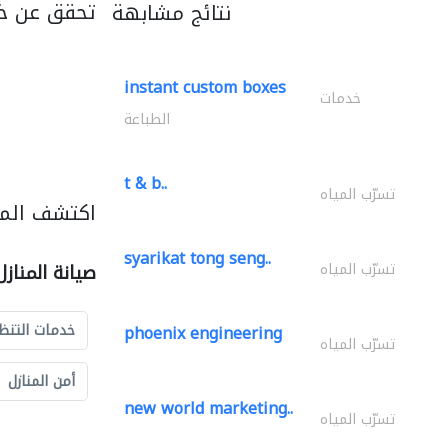
تحقق عن خد
نتائج مشابهة
instant custom boxes
خدمات
الطباعة
t & b..
تسرّب المياه
اكتشف المزي
syarikat tong seng..
تسرّب المياه
صيانة المناز
خدمات التنظ
phoenix engineering
تسرّب المياه
أمن المنازل
new world marketing..
تسرّب المياه