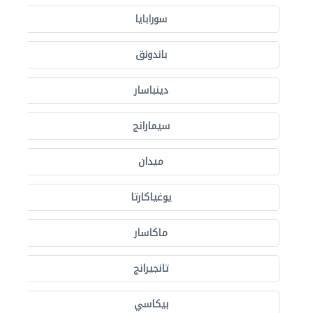
سورابايا
باندونق
دينباسار
سيمارانج
ميدان
يوغياكارتا
ماكاسار
تانجيرانج
بيكاسي