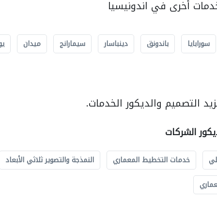
مات أخرى في اندونيسيا
سورابايا
باندونق
دينباسار
سيمارانج
ميدان
يو
يد التصميم والديكور الخدمات.
يكور الشركات
لي
خدمات التخطيط المعماري
النمذجة والتصوير ثلاثي الأبعاد
عماري