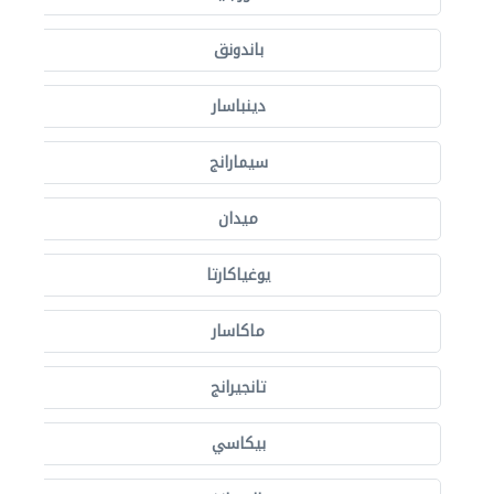
باندونق
دينباسار
سيمارانج
ميدان
يوغياكارتا
ماكاسار
تانجيرانج
بيكاسي