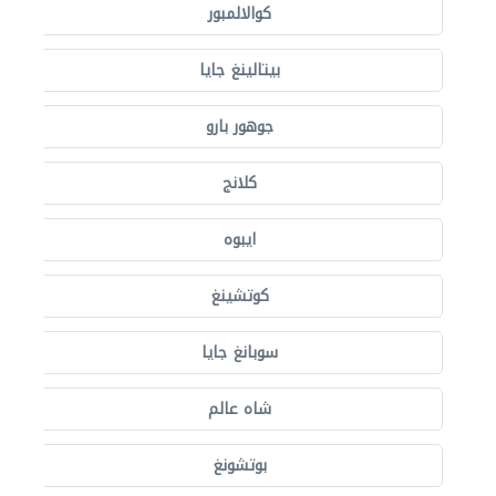
كوالالمبور
بيتالينغ جايا
جوهور بارو
كلانج
ايبوه
كوتشينغ
سوبانغ جايا
شاه عالم
بوتشونغ