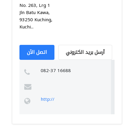
No. 263, Lrg 1
Jln Batu Kawa,
93250 Kuching,
Kuchi...
أرسل بريد الكتروني
اتصل الآن
082-37 16688
http://