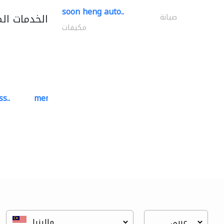
soon heng auto..
الخدمات ال
صيانة
مكيفات
s..
mermaid digital printing..
خدمات الطباعة