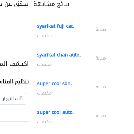
تحقق عن خد
نتائج مشابهة
syarikat fuji car..
صيانة
مكيفات
syarikat chan auto..
صيانة
اكتشف المز
مكيفات
تنظيم المنا
super cool sdn..
صيانة
مكيفات
أثاث للايجار
super cool auto..
صيانة
مكيفات