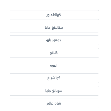
كوالالمبور
بيتالينغ جايا
جوهور بارو
كلانج
ايبوه
كوتشينغ
سوبانغ جايا
شاه عالم