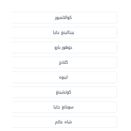
كوالالمبور
بيتالينغ جايا
جوهور بارو
كلانج
ايبوه
كوتشينغ
سوبانغ جايا
شاه عالم