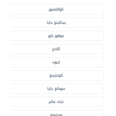
كوالالمبور
بيتالينغ جايا
جوهور بارو
كلانج
ايبوه
كوتشينغ
سوبانغ جايا
شاه عالم
بوتشونغ