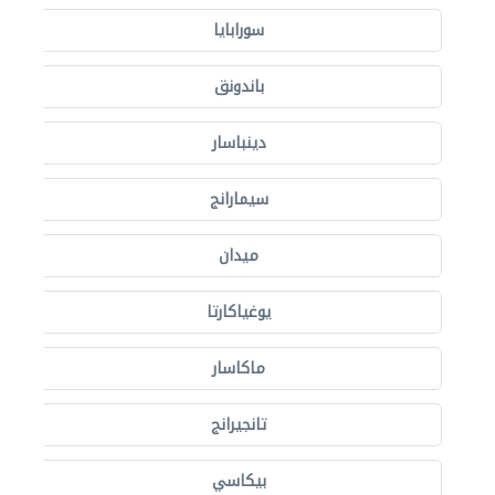
سورابايا
باندونق
دينباسار
سيمارانج
ميدان
يوغياكارتا
ماكاسار
تانجيرانج
بيكاسي