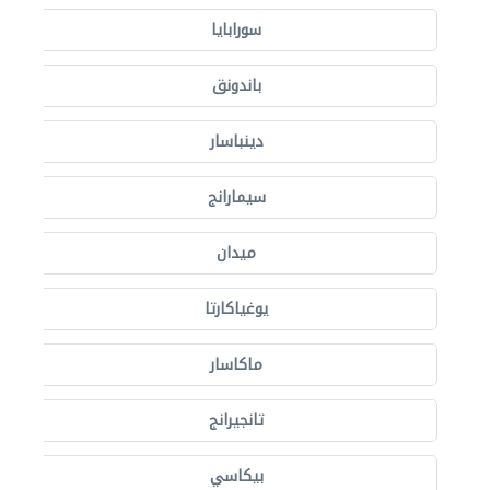
سورابايا
باندونق
دينباسار
سيمارانج
ميدان
يوغياكارتا
ماكاسار
تانجيرانج
بيكاسي