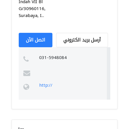
Indah VII Bl
G/30960116,
Surabaya, I...
أرسل بريد الكتروني
اتصل الآن
031-5948084
http://