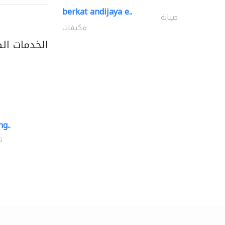
berkat andijaya e..
صيانة
مكيفات
الخدمات ال
g..
chrysels decore llc
توريد الأقمشة والنسيج
ت