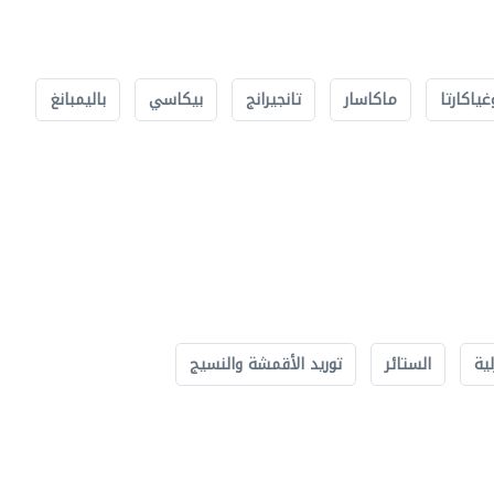
غياكارتا
ماكاسار
تانجيرانج
بيكاسي
باليمبانغ
لية
الستائر
توريد الأقمشة والنسيج