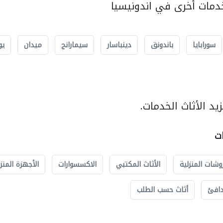
مات أخرى في اندونيسيا
سورابايا
باندونق
دينباسار
سيمارانج
ميدان
يو
د الأثاث الخدمات.
ات
وشات المنزلية
الأثاث المكتبي
الاكسسوارات
الأجهزة المنز
دافئ
أثاث حسب الطلب