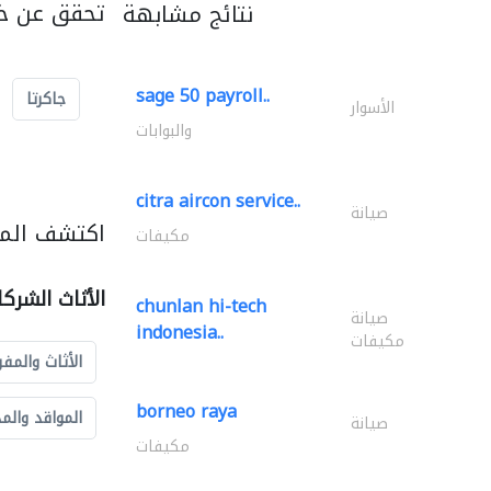
تحقق عن خد
نتائج مشابهة
sage 50 payroll..
جاكرتا
الأسوار
والبوابات
citra aircon service..
صيانة
اكتشف المزي
مكيفات
الأثاث الشرك
chunlan hi-tech
صيانة
indonesia..
مكيفات
الأثاث والمفر
borneo raya
المواقد والم
صيانة
مكيفات