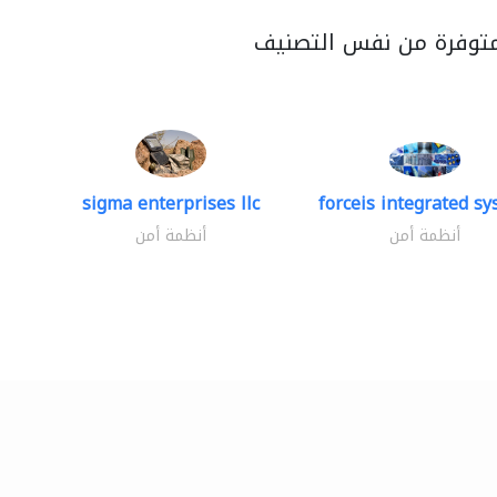
متوفرة من نفس التصنيف
sigma enterprises llc
forceis integrated s
أنظمة أمن
أنظمة أمن