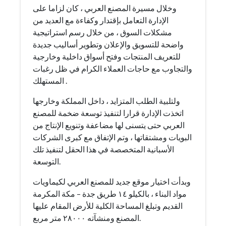
وخلال مسيرة المصنع العربي ، كان لزاما على
الإدارة التعامل بإقتدار وكفاءة مع العديد من
مشكلات السوق ، من خلال رسم استراتيجية
واضحة للتسويق والإعلان وتطوير أساليب جديدة
للتعريف المنتجات وفتح أسواق داخلية وخارجية
والتجاوب مع حاجات العملاء الكرام في ظل رغبات
المستهلك .
ولتلبية الطلب المتزايد ، داخل المملكة وخارجها
اتخذت الإدارة قرارا لتنفيذ توسعة ضخمة للمصنع
العربي حتى يتسنى لها مضاعفة وتنويع الإنتاج من
البويات ومشتقاتها ، وتم الإتفاق مع كبرى الشركات
الأسبانية المتخصصة في هذا الحقل لتنفيذ تلك
التوسعة.
وبدأت اختيار موقع جديد للمصنع العربي لكيماويات
مواد البناء ، بالكيلو ١٤ طريق جدة – مكة المكرمة
القديم وتبلغ المساحة الكلية للأرض المقام عليها
المصنع ومنشآته ٢٨٠٠٠ متر مربع.