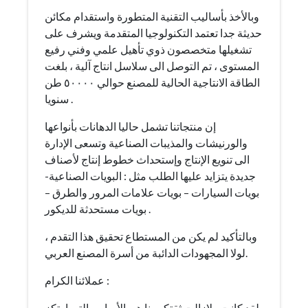
وبالأخذ بأساليب التقنية المتطورة واستقدام مكائن
حديثة جدا تعتمد التكنولوجيا المتقدمة ويشرف على
تشغيلها متخصصون ذوي تأهيل علمي وفني رفيع
المستوى ، تم التوصل الى سلاسل انتاج آلية ، بلغت
الطاقة الانتاجية الحالية للمصنع حوالي ٥٠٠٠٠ طن
سنويا .
إن منتجاتنا تشمل حاليا الدهانات بأنواعها
والورنيشات والمذيبات الصناعية وتسعى الإدارة
الى تنويع الإنتاج وإستحداث خطوط إنتاج لأصناف
جديدة يتزايد عليها الطلب مثل : البويات الصناعية-
بويات السيارات – بويات علامات المرور والطرق –
بويات مستحدثة للديكور .
وبالتأكيد لم يكن من المستطاع تحقيق هذا التقدم ،
لولا المجهودات الدائبة من أسرة المصنع العربي.
عملائنا الكرام :
لقد كانت ولازالت ثقتكم بنا هي الأساس التي ارتكز