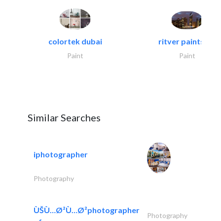
colortek dubai
ritver paints &..
Paint
Paint
Similar Searches
iphotographer
Photography
ÙŠÙ…Ø²Ù…Ø²photographer
Photography