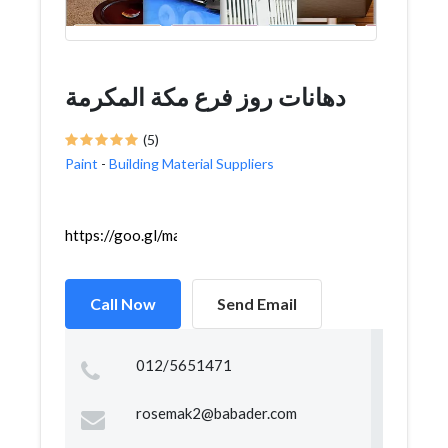
دهانات روز فرع مكة المكرمة
(5)
Paint
-
Building Material Suppliers
https://goo.gl/maps/UgTHn9sEan3Gvmp96
Call Now
Send Email
012/5651471
rosemak2@babader.com