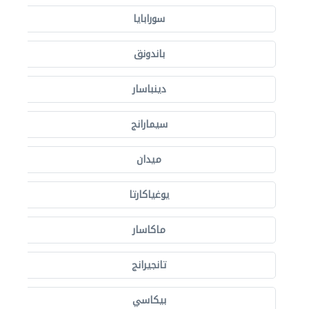
سورابايا
باندونق
دينباسار
سيمارانج
ميدان
يوغياكارتا
ماكاسار
تانجيرانج
بيكاسي