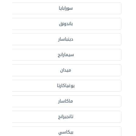
سورابايا
باندونق
دينباسار
سيمارانج
ميدان
يوغياكارتا
ماكاسار
تانجيرانج
بيكاسي