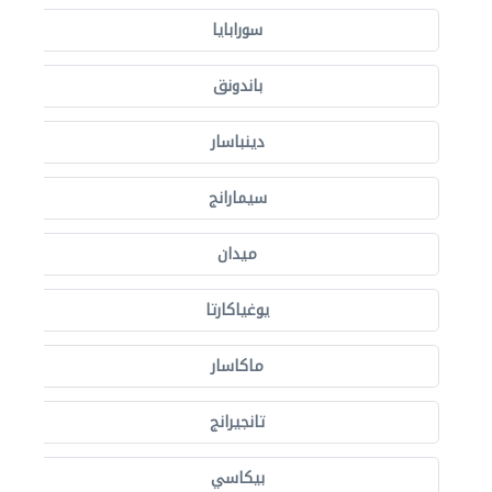
سورابايا
باندونق
دينباسار
سيمارانج
ميدان
يوغياكارتا
ماكاسار
تانجيرانج
بيكاسي